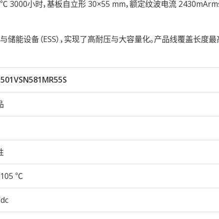
性105℃ 3000小时，基板自立形 30×55 mm，额定纹波电流 2430mAr
储能设备（ESS），实现了高耐压与大容量化。产品线覆盖长度最
501VSN581MR55S
品
性
105 ℃
Vdc