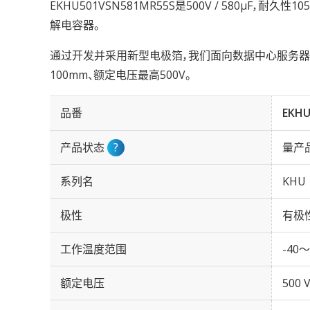
EKHU501VSN581MR55S是500V / 580µF，耐久
解电容器。
通过开发并采用新型电极箔，我们面向数据中心服务器与
100mm、额定电压最高500V。
品番
EKHU
产品状态
?
量产
系列名
KHU
极性
有极
工作温度范围
-40～
额定电压
500 