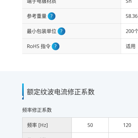
端子电镀材质
Sn
参考重量
?
58.3
最小包装单位
?
200
RoHS 指令
?
适用
额定纹波电流修正系数
频率修正系数
频率 [Hz]
50
120