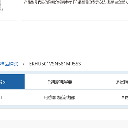
/样品购买
EKHU501VSN581MR55S
购买
铝电解电容器
多层
阻
电感器（扼流线圈）
相