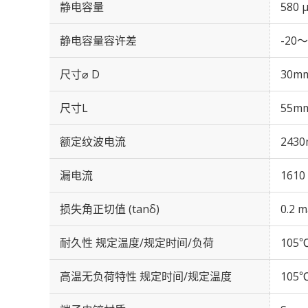
静电容量
580 
静电容量容许差
-20～
尺寸⌀ D
30m
尺寸L
55m
额定纹波电流
2430
漏电流
1610
损失角正切值 (tanδ)
0.2 m
耐久性 规定温度/规定时间/负荷
105℃
高温无负荷特性 规定时间/规定温度
105℃