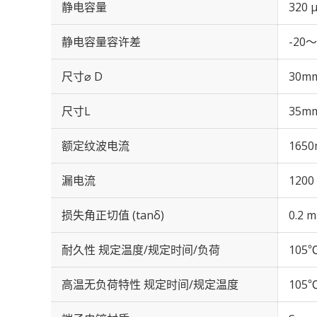
静电容量
320 
静电容量容许差
-20～
尺寸⌀ D
30m
尺寸L
35m
额定纹波电流
1650
漏电流
1200
损失角正切值 (tanδ)
0.2 m
耐久性 规定温度/规定时间/负荷
105℃
高温无负荷特性 规定时间/规定温度
105℃