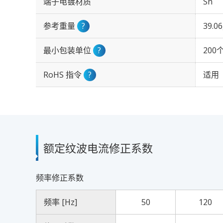
端子电镀材质
Sn
参考重量
?
39.0
最小包装单位
?
200
RoHS 指令
?
适用
额定纹波电流修正系数
频率修正系数
频率 [Hz]
50
120