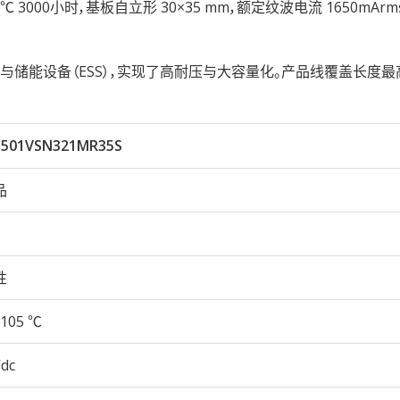
性105℃ 3000小时，基板自立形 30×35 mm，额定纹波电流 1650mAr
储能设备（ESS），实现了高耐压与大容量化。产品线覆盖长度最
501VSN321MR35S
品
性
105 ℃
Vdc