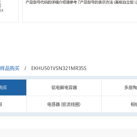
/样品购买
EKHU501VSN321MR35S
购买
铝电解电容器
多层
阻
电感器（扼流线圈）
相