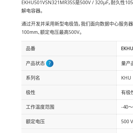
EKHU501VSN321MR35S是500V / 320µF，耐久
解电容器。
通过开发并采用新型电极箔，我们面向数据中心服务器与
100mm、额定电压最高500V。
品番
EKHU
产品状态
?
量产
系列名
KHU
极性
有极
工作温度范围
-40～
额定电压
500 