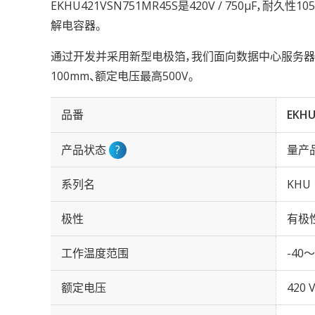
EKHU421VSN751MR45S是420V / 750µF，耐久
解电容器。
通过开发并采用新型电极箔，我们面向数据中心服务器与
100mm、额定电压最高500V。
品番
EKHU
产品状态
?
量产
系列名
KHU
极性
有极
工作温度范围
-40～
额定电压
420 