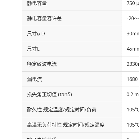
静电容量
750 
静电容量容许差
-20～
尺寸⌀ D
30m
尺寸L
45m
额定纹波电流
2330
漏电流
1680
损失角正切值 (tanδ)
0.2 m
耐久性 规定温度/规定时间/负荷
105℃
高温无负荷特性 规定时间/规定温度
105℃