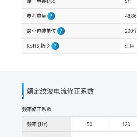
端子电镀材质
Sn
参考重量
?
48.8
最小包装单位
?
200
RoHS 指令
?
适用
额定纹波电流修正系数
频率修正系数
频率 [Hz]
50
120