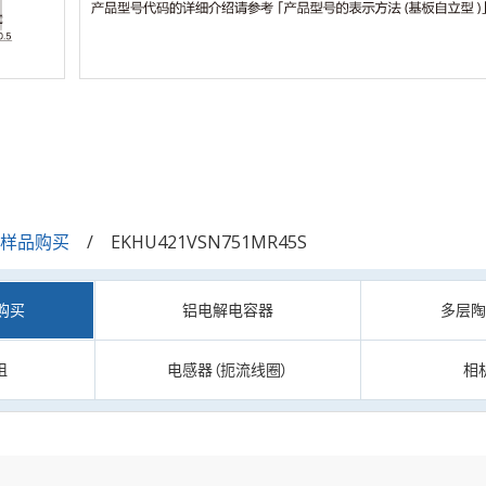
/样品购买
EKHU421VSN751MR45S
购买
铝电解电容器
多层
阻
电感器（扼流线圈）
相