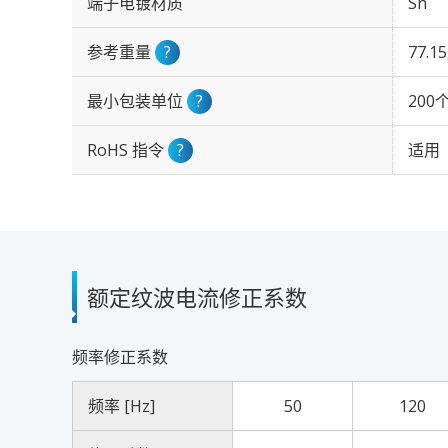
端子电镀材质
Sn
参考重量
?
77.1
最小包装单位
?
200
RoHS 指令
?
适用
额定纹波电流修正系数
频率修正系数
频率 [Hz]
50
120