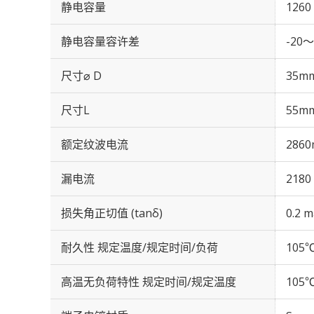
静电容量
1260
静电容量容许差
-20～
尺寸⌀ D
35m
尺寸L
55m
额定纹波电流
2860
漏电流
2180
损失角正切值 (tanδ)
0.2 m
耐久性 规定温度/规定时间/负荷
105℃
高温无负荷特性 规定时间/规定温度
105℃