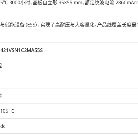
久性105℃ 3000小时，基板自立形 35×55 mm，额定纹波电流 2860mA
储能设备（ESS），实现了高耐压与大容量化。产品线覆盖长度最
421VSN1C2MA55S
品
性
105 ℃
Vdc