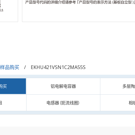
/样品购买
EKHU421VSN1C2MA55S
购买
铝电解电容器
多层
阻
电感器（扼流线圈）
相