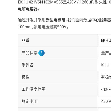
EKHU421VSN1C2MA55S是420V / 1260µF，耐
电解电容器。
通过开发并采用新型电极箔，我们面向数据中心服务器与
100mm、额定电压最高500V。
品番
EKHU
产品状态
?
量产
系列名
KHU
极性
有极
工作温度范围
-40～
额定电压
420 