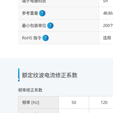
端子电镀材质
Sn
参考重量
?
48.8
最小包装单位
?
200
RoHS 指令
?
适用
额定纹波电流修正系数
频率修正系数
频率 [Hz]
50
120