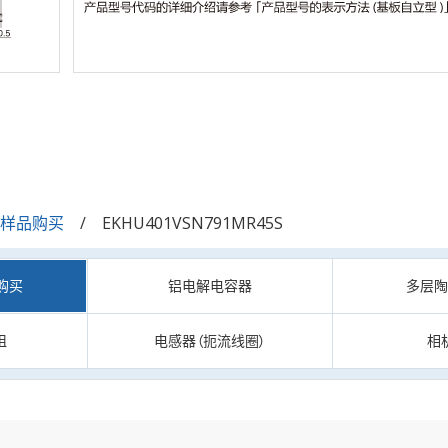
/样品购买
EKHU401VSN791MR45S
购买
铝电解电容器
多层
阻
电感器（扼流线圈）
相