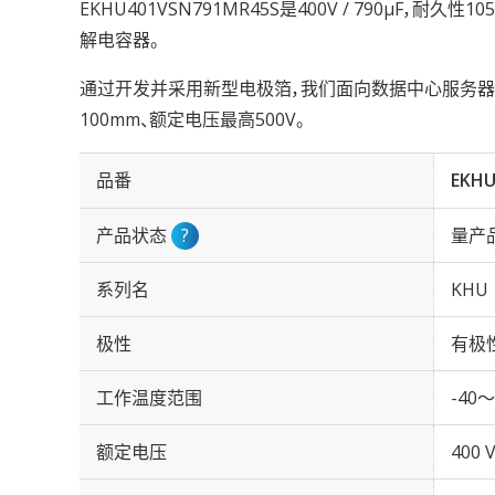
EKHU401VSN791MR45S是400V / 790µF，耐久
解电容器。
通过开发并采用新型电极箔，我们面向数据中心服务器与
100mm、额定电压最高500V。
品番
EKHU
产品状态
?
量产
系列名
KHU
极性
有极
工作温度范围
-40～
额定电压
400 