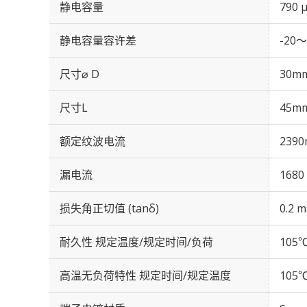
静电容量
790 
静电容量容许差
-20～
尺寸⌀ D
30m
尺寸L
45m
额定纹波电流
2390
漏电流
1680
损失角正切值 (tanδ)
0.2 m
耐久性 规定温度/规定时间/负荷
105℃
高温无负荷特性 规定时间/规定温度
105℃