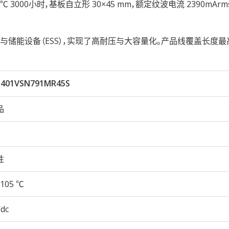
性105℃ 3000小时，基板自立形 30×45 mm，额定纹波电流 2390mAr
储能设备（ESS），实现了高耐压与大容量化。产品线覆盖长度最
401VSN791MR45S
品
性
105 ℃
Vdc