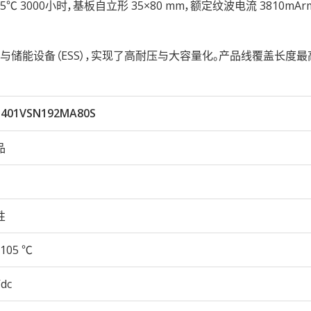
久性105℃ 3000小时，基板自立形 35×80 mm，额定纹波电流 3810mA
储能设备（ESS），实现了高耐压与大容量化。产品线覆盖长度最
401VSN192MA80S
品
性
105 ℃
Vdc