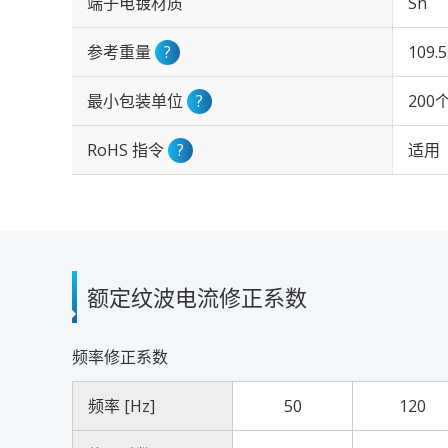
端子电镀材质
Sn
参考重量
?
109.
最小包装单位
?
200
RoHS 指令
?
适用
额定纹波电流修正系数
频率修正系数
频率 [Hz]
50
120