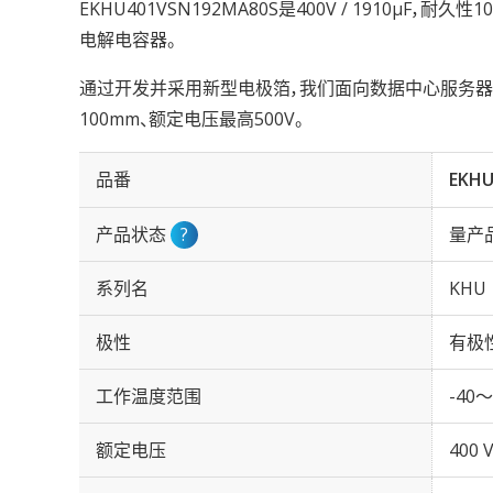
EKHU401VSN192MA80S是400V / 1910µF，耐
电解电容器。
通过开发并采用新型电极箔，我们面向数据中心服务器与
100mm、额定电压最高500V。
品番
EKHU
产品状态
?
量产
系列名
KHU
极性
有极
工作温度范围
-40～
额定电压
400 