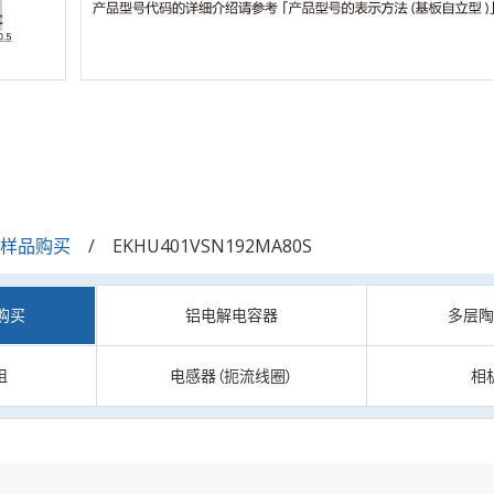
/样品购买
EKHU401VSN192MA80S
购买
铝电解电容器
多层
阻
电感器（扼流线圈）
相