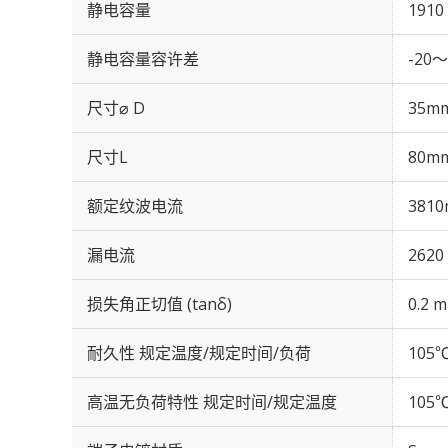
静电容量
1910
静电容量容许差
-20～
尺寸⌀ D
35m
尺寸L
80m
额定纹波电流
3810
漏电流
2620
损失角正切值 (tanδ)
0.2 m
耐久性 规定温度/规定时间/负荷
105℃
高温无负荷特性 规定时间/规定温度
105℃