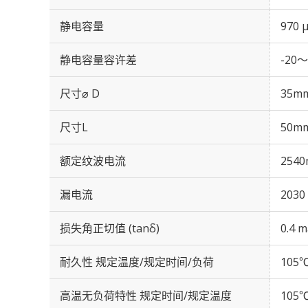
静电容量
970 
静电容量容许差
-20～
尺寸⌀ D
35m
尺寸L
50m
额定纹波电流
2540
漏电流
2030
损失角正切值 (tanδ)
0.4 m
耐久性 规定温度/规定时间/负荷
105℃
高温无负荷特性 规定时间/规定温度
105℃