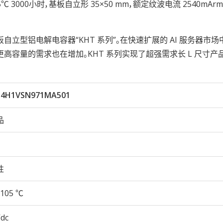
性105℃ 3000小时，基板自立形 35×50 mm，额定纹波电流 2540mA
自立型铝电解电容器“KHT 系列”。在快速扩展的 AI 服务器市场
高容量的需求也在增加。KHT 系列实现了超强需求长 L 尺寸产
T4H1VSN971MA501
品
性
105 ℃
Vdc