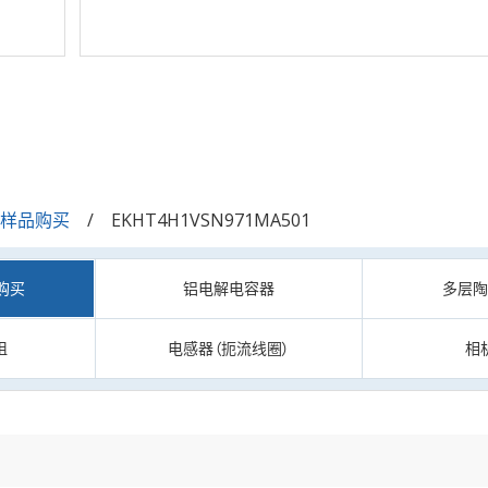
/样品购买
EKHT4H1VSN971MA501
购买
铝电解电容器
多层
阻
电感器（扼流线圈）
相