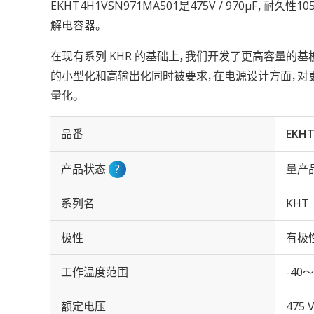
EKHT4H1VSN971MA501是475V / 970µF，耐久
解电容器。
在现有系列 KHR 的基础上，我们开发了更高容量的基板
的小型化和高输出化同时被要求，在电源设计方面，对更
量化。
品番
EKH
产品状态
?
量产
系列名
KHT
极性
有极
工作温度范围
-40～
额定电压
475 