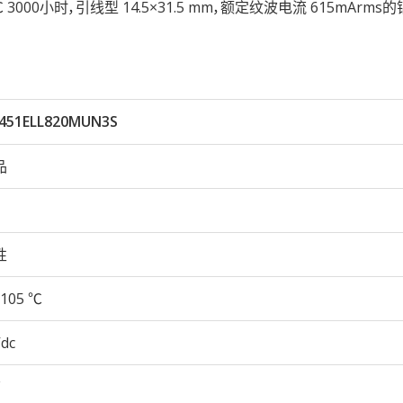
05℃ 3000小时，引线型 14.5×31.5 mm，额定纹波电流 615mArm
451ELL820MUN3S
品
性
105 ℃
Vdc