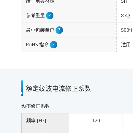
端子电镀材质
Sn
参考重量
?
8.4g
最小包装单位
?
500
RoHS 指令
?
适用
额定纹波电流修正系数
频率修正系数
频率 [Hz]
120