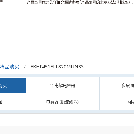
/样品购买
EKHF451ELL820MUN3S
购买
铝电解电容器
多层
阻
电感器（扼流线圈）
相