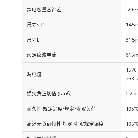
静电容量容许差
-20～
尺寸⌀ D
14.5
尺寸L
31.5
额定纹波电流
615m
1570
漏电流
763 
损失角正切值 (tanδ)
0.2 m
耐久性 规定温度/规定时间/负荷
105℃
高温无负荷特性 规定时间/规定温度
105℃