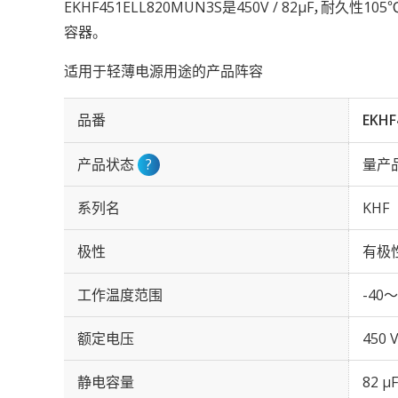
EKHF451ELL820MUN3S是450V / 82µF，耐久性1
容器。
适用于轻薄电源用途的产品阵容
品番
EKHF
产品状态
?
量产
系列名
KHF
极性
有极
工作温度范围
-40～
额定电压
450 
静电容量
82 µF