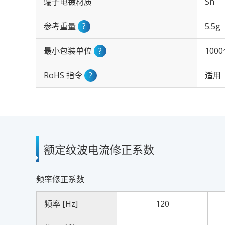
端子电镀材质
Sn
参考重量
?
5.5g
最小包装单位
?
100
RoHS 指令
?
适用
额定纹波电流修正系数
频率修正系数
频率 [Hz]
120