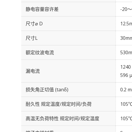
静电容量容许差
-20～
尺寸⌀ D
12.5
尺寸L
30m
额定纹波电流
530m
1240
漏电流
596 
损失角正切值 (tanδ)
0.2 m
耐久性 规定温度/规定时间/负荷
105℃
高温无负荷特性 规定时间/规定温度
105℃