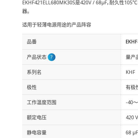
EKHF421ELL680MK30S是420V / 68µF，耐久性1
器。
适用于轻薄电源用途的产品阵容
品番
EKHF
产品状态
?
量产
系列名
KHF
极性
有极
工作温度范围
-40～
额定电压
420 
静电容量
68 µF