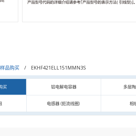
/样品购买
EKHF421ELL151MMN3S
购买
铝电解电容器
多层
阻
电感器（扼流线圈）
相