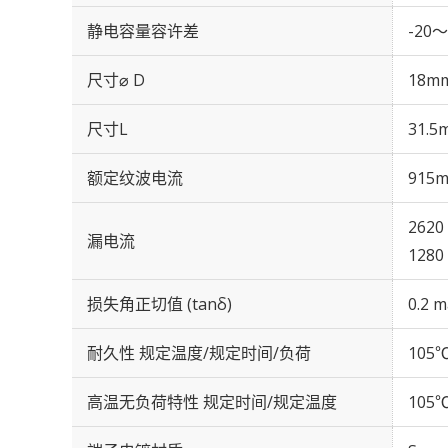
静电容量容许差
-20～
尺寸⌀ D
18m
尺寸L
31.5
额定纹波电流
915m
2620
漏电流
1280
损失角正切值 (tanδ)
0.2 m
耐久性 规定温度/规定时间/负荷
105℃
高温无负荷特性 规定时间/规定温度
105℃