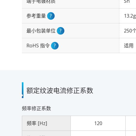
端子电镀材质
Sn
参考重量
?
13.2g
最小包装单位
?
250
RoHS 指令
?
适用
额定纹波电流修正系数
频率修正系数
频率 [Hz]
120