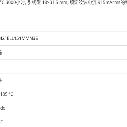
性105℃ 3000小时，引线型 18×31.5 mm，额定纹波电流 915mArm
421ELL151MMN3S
品
性
105 ℃
Vdc
µF