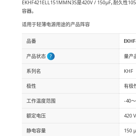
EKHF421ELL151MMN3S是420V / 150µF，耐久
容器。
适用于轻薄电源用途的产品阵容
品番
EKHF
产品状态
?
量产
系列名
KHF
极性
有极
工作温度范围
-40～
额定电压
420 
静电容量
150 