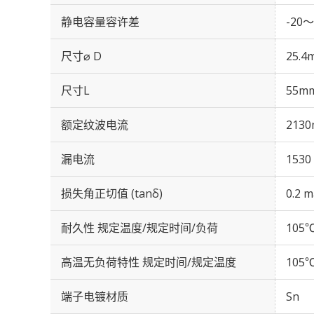
静电容量容许差
-20～
尺寸⌀ D
25.4
尺寸L
55m
额定纹波电流
2130
漏电流
1530
损失角正切值 (tanδ)
0.2 m
耐久性 规定温度/规定时间/负荷
105℃
高温无负荷特性 规定时间/规定温度
105℃
端子电镀材质
Sn