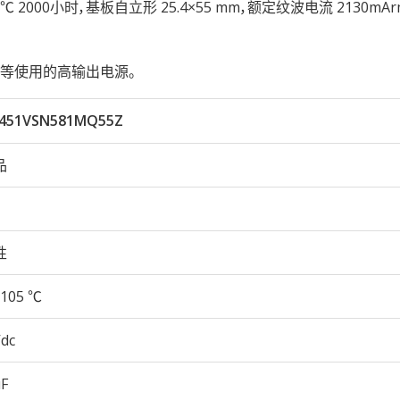
105℃ 2000小时，基板自立形 25.4×55 mm，额定纹波电流 2130mA
等使用的高输出电源。
451VSN581MQ55Z
品
性
105 ℃
Vdc
µF