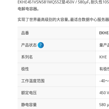
EKHE451VSN581MQ55Z是450V / 580µF，耐久性
电解电容器。
实现了世界最高级别的大容量。最适合数据中心服务器
品番
EKHE
产品状态
?
量产
系列名
KHE
极性
有极
工作温度范围
-40～
额定电压
450 
静电容量
580 