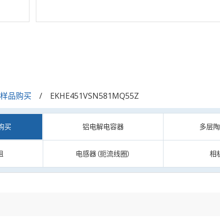
/样品购买
EKHE451VSN581MQ55Z
购买
铝电解电容器
多层
阻
电感器（扼流线圈）
相