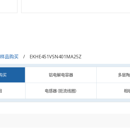
/样品购买
EKHE451VSN401MA25Z
购买
铝电解电容器
多层
阻
电感器（扼流线圈）
相