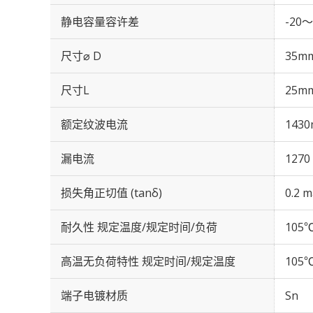
静电容量容许差
-20～
尺寸⌀ D
35m
尺寸L
25m
额定纹波电流
1430
漏电流
1270
损失角正切值 (tanδ)
0.2 m
耐久性 规定温度/规定时间/负荷
105℃
高温无负荷特性 规定时间/规定温度
105℃
端子电镀材质
Sn