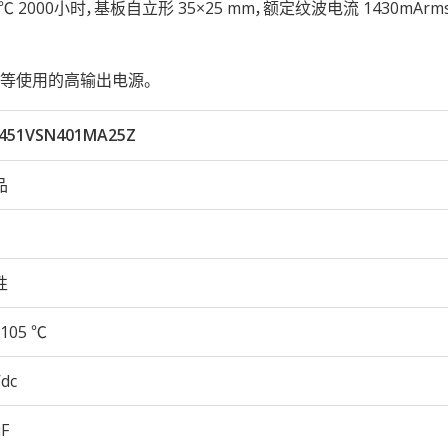
性105℃ 2000小时，基板自立形 35×25 mm，额定纹波电流 1430mAr
等使用的高输出电源。
451VSN401MA25Z
品
性
105 ℃
Vdc
µF