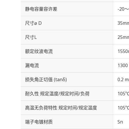
静电容量容许差
-20～
尺寸⌀ D
35m
尺寸L
25m
额定纹波电流
1550
漏电流
1300
损失角正切值 (tanδ)
0.2 m
耐久性 规定温度/规定时间/负荷
105℃
高温无负荷特性 规定时间/规定温度
105℃
端子电镀材质
Sn