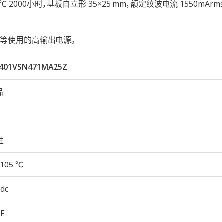
性105℃ 2000小时，基板自立形 35×25 mm，额定纹波电流 1550mAr
等使用的高输出电源。
401VSN471MA25Z
品
性
105 ℃
Vdc
µF