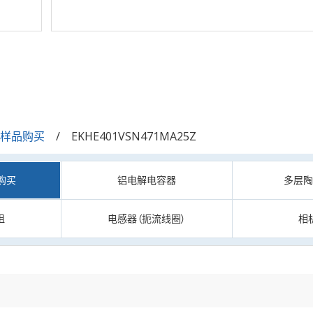
/样品购买
EKHE401VSN471MA25Z
购买
铝电解电容器
多层
阻
电感器（扼流线圈）
相