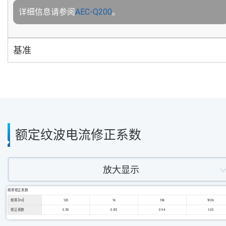
详细信息请参阅
AEC-Q200
。
基准
额定纹波电流修正系数
放大显示
频率修正系数
频率 [Hz]
120
1k
10k
100k
修正系数
0.50
0.85
0.94
1.00