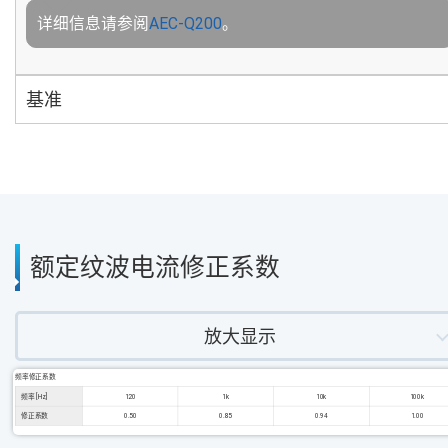
详细信息请参阅
AEC-Q200
。
基准
额定纹波电流修正系数
放大显示
频率修正系数
频率 [Hz]
120
1k
10k
100k
修正系数
0.50
0.85
0.94
1.00