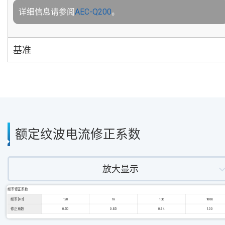
详细信息请参阅
AEC-Q200
。
基准
额定纹波电流修正系数
放大显示
频率修正系数
频率 [Hz]
120
1k
10k
100k
修正系数
0.50
0.85
0.94
1.00