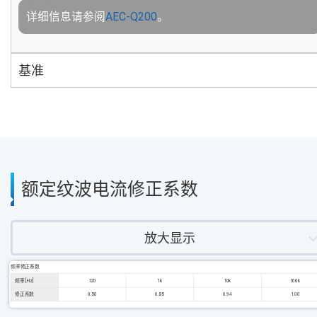
详细信息请参阅
AEC-Q200
。
基准
额定纹波电流修正系数
放大显示
频率修正系数
频率 [Hz]
120
1k
10k
100k
修正系数
0.50
0.85
0.94
1.00