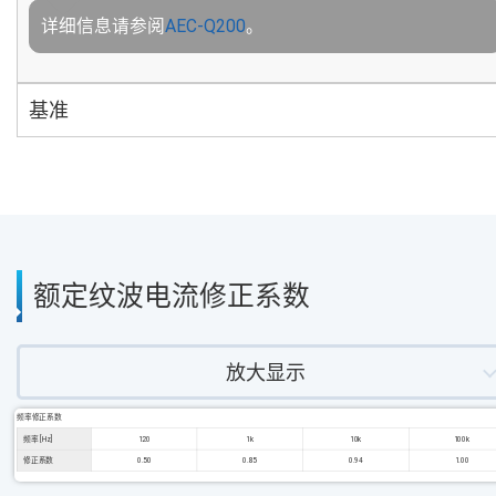
详细信息请参阅
AEC-Q200
。
基准
额定纹波电流修正系数
放大显示
频率修正系数
频率 [Hz]
120
1k
10k
100k
修正系数
0.50
0.85
0.94
1.00