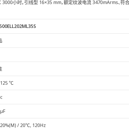
25℃ 3000小时，引线型 16×35 mm，额定纹波电流 3470mArms、符合
500ELL202ML35S
品
性
125 ℃
c
 µF
20%(M) / 20℃, 120Hz