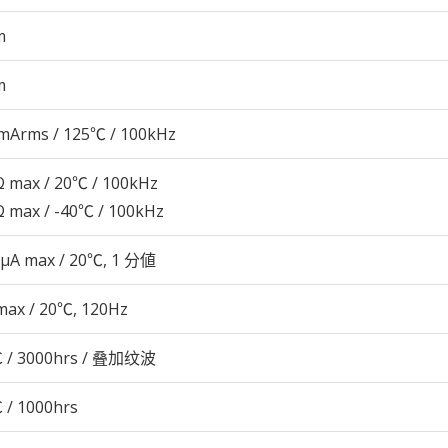
m
m
mArms / 125℃ / 100kHz
 max / 20℃ / 100kHz
 max / -40℃ / 100kHz
 μA max / 20℃, 1 分値
max / 20℃, 120Hz
 / 3000hrs / 叠加纹波
 / 1000hrs