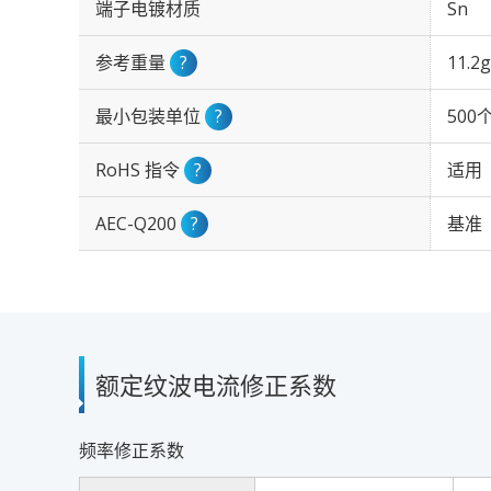
端子电镀材质
Sn
参考重量
?
11.2g
最小包装单位
?
500
RoHS 指令
?
适用
AEC-Q200
?
基准
额定纹波电流修正系数
频率修正系数