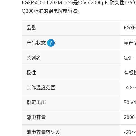
EGXF500ELL202ML35S是50V / 2000µF，耐久性1
Q200标准的铝电解电容器。
品番
EGXF
产品状态
?
量产
系列名
GXF
极性
有极
工作温度范围
-40～
额定电压
50 Vd
静电容量
2000
静电容量容许差
-20～