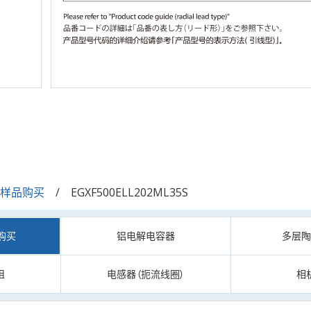
/样品购买
EGXF500ELL202ML35S
购买
铝电解电容器
多层
阻
电感器（扼流线圈）
相