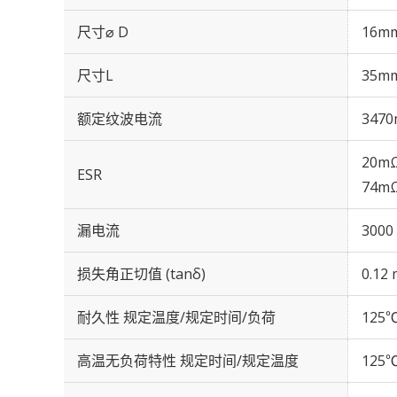
尺寸⌀ D
16m
尺寸L
35m
额定纹波电流
3470
20mΩ
ESR
74mΩ
漏电流
3000
损失角正切值 (tanδ)
0.12 
耐久性 规定温度/规定时间/负荷
125℃
高温无负荷特性 规定时间/规定温度
125℃