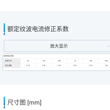
额定纹波电流修正系数
放大显示
频率修正系数
频率 [Hz]
50
120
300
1k
10k
100k
修正系数
0.15
0.30
0.45
0.65
0.95
1.00
尺寸图 [mm]