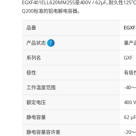
EGXF401ELL620MM25S是400V / 62µF，耐久性1
Q200标准的铝电解电容器。
品番
EGXF
产品状态
?
量产
系列名
GXF
极性
有极
工作温度范围
-40～
额定电压
400 
静电容量
62 µF
静电容量容许差
-20～