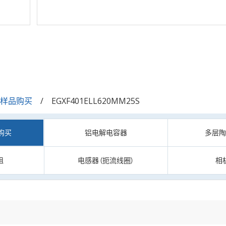
/样品购买
EGXF401ELL620MM25S
购买
铝电解电容器
多层
阻
电感器（扼流线圈）
相