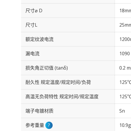
尺寸⌀ D
18m
尺寸L
25m
额定纹波电流
1200
漏电流
1090
损失角正切值 (tanδ)
0.2 m
耐久性 规定温度/规定时间/负荷
125℃
高温无负荷特性 规定时间/规定温度
125℃
端子电镀材质
Sn
参考重量
?
10.9g