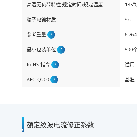
高温无负荷特性 规定时间/规定温度
135℃
端子电镀材质
Sn
参考重量
?
6.76
最小包装单位
?
500
RoHS 指令
?
适用
AEC-Q200
?
基准
额定纹波电流修正系数