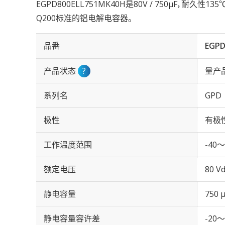
EGPD800ELL751MK40H是80V / 750µF，耐久性13
Q200标准的铝电解电容器。
品番
EGPD
产品状态
?
量产
系列名
GPD
极性
有极
工作温度范围
-40～
额定电压
80 Vd
静电容量
750 
静电容量容许差
-20～