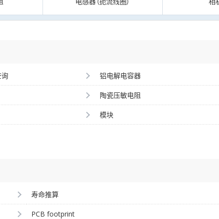
阻
电感器（扼流线圈）
相
查询
铝电解电容器
陶瓷压敏电阻
模块
寿命推算
PCB footprint