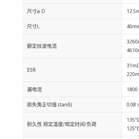
尺寸⌀ D
12.5
尺寸L
40m
3260
额定纹波电流
4610
31mΩ
ESR
220m
漏电流
1800
损失角正切值 (tanδ)
0.08 
135℃
耐久性 规定温度/规定时间/负荷
125℃