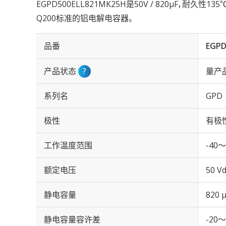
EGPD500ELL821MK25H是50V / 820µF，耐久性13
Q200标准的铝电解电容器。
品番
EGPD
产品状态
?
量产
系列名
GPD
极性
有极
工作温度范围
-40～
额定电压
50 Vd
静电容量
820 
静电容量容许差
-20～