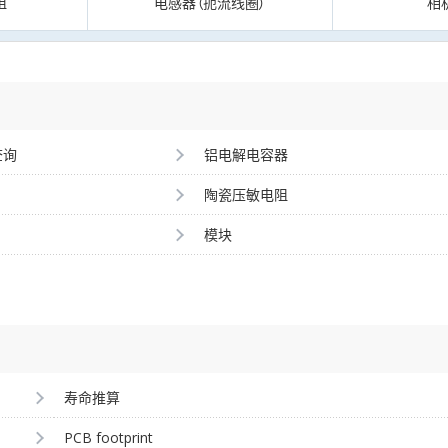
阻
电感器（扼流线圈）
相
查询
铝电解电容器
陶瓷压敏电阻
模块
寿命推算
PCB footprint