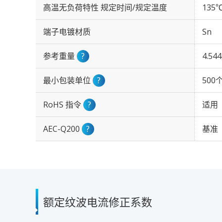
高温无负荷特性 规定时间/规定温度
135℃
端子电镀材质
Sn
参考重量
?
4.54
最小包装单位
?
500
RoHS 指令
?
适用
AEC-Q200
?
基准
额定纹波电流修正系数