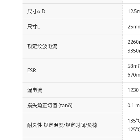
尺寸⌀ D
12.5
尺寸L
25m
2260
额定纹波电流
3350
58mΩ
ESR
670m
漏电流
1230
损失角正切值 (tanδ)
0.1 m
135℃
耐久性 规定温度/规定时间/负荷
125℃