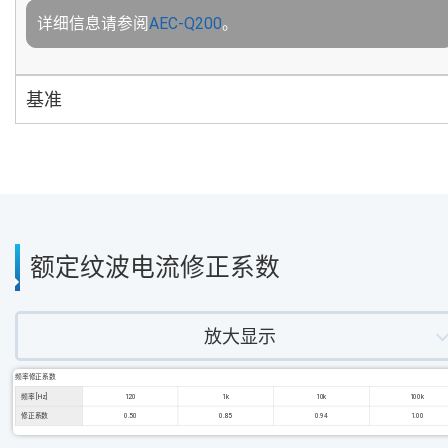
详细信息请参阅
AEC-Q200
。
基准
额定纹波电流修正系数
放大显示
频率修正系数
频率 [Hz]
120
1k
10k
100k
修正系数
0.50
0.85
0.94
1.00