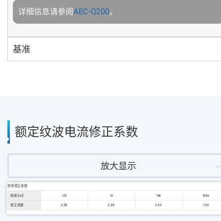
详细信息请参阅
AEC-Q200
。
基准
额定纹波电流修正系数
放大显示
频率修正系数
频率 [Hz]
120
1k
10k
100k
修正系数
0.50
0.85
0.94
1.00