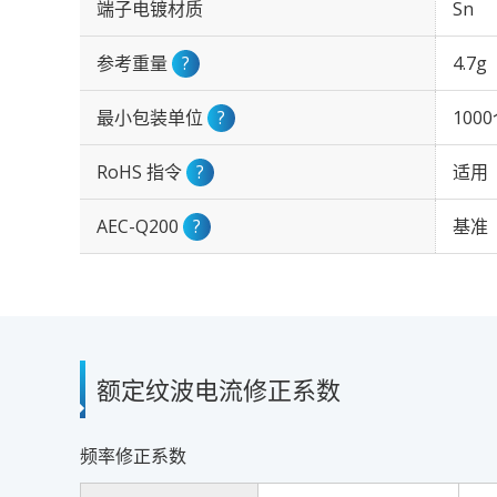
端子电镀材质
Sn
参考重量
?
4.7g
最小包装单位
?
100
RoHS 指令
?
适用
AEC-Q200
?
基准
额定纹波电流修正系数
频率修正系数