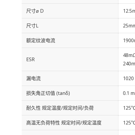
尺寸⌀ D
12.5
尺寸L
25m
额定纹波电流
1900
48mΩ
ESR
240m
漏电流
1020
损失角正切值 (tanδ)
0.1 m
耐久性 规定温度/规定时间/负荷
125℃
高温无负荷特性 规定时间/规定温度
125℃