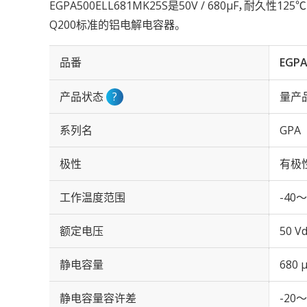
EGPA500ELL681MK25S是50V / 680µF，耐久性12
Q200标准的铝电解电容器。
品番
EGPA
产品状态
?
量产
系列名
GPA
极性
有极
工作温度范围
-40～
额定电压
50 Vd
静电容量
680 
静电容量容许差
-20～