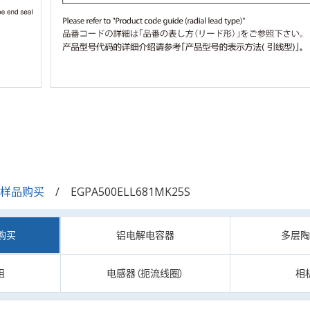
/样品购买
EGPA500ELL681MK25S
购买
铝电解电容器
多层
阻
电感器（扼流线圈）
相