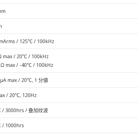
mm
m
mArms / 125℃ / 100kHz
 max / 20℃ / 100kHz
Ω max / -40℃ / 100kHz
 μA max / 20℃, 1 分値
ax / 20℃, 120Hz
 / 3000hrs / 叠加纹波
 / 1000hrs