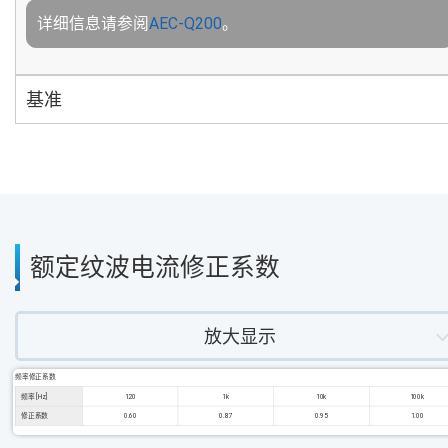
详细信息请参阅
AEC-Q200
。
基准
额定纹波电流修正系数
放大显示
频率修正系数
频率 [Hz]
120
1k
10k
100k
修正系数
0.60
0.87
0.95
1.00