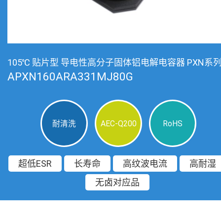
105℃ 贴片型 导电性高分子固体铝电解电容器 PXN系
APXN160ARA331MJ80G
耐清洗
AEC-Q200
RoHS
超低ESR
长寿命
高纹波电流
高耐湿
无卤对应品