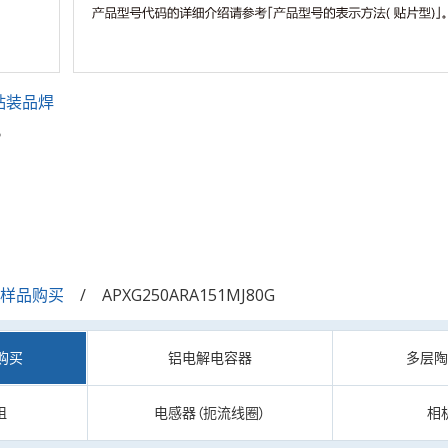
贴装品焊
。
/样品购买
APXG250ARA151MJ80G
购买
铝电解电容器
多层
阻
电感器（扼流线圈）
相