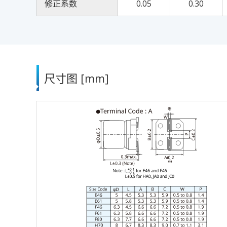
修正系数
0.05
0.30
尺寸图 [mm]