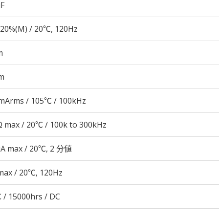
µF
20%(M) / 20℃, 120Hz
m
m
mArms / 105℃ / 100kHz
 max / 20℃ / 100k to 300kHz
μA max / 20℃, 2 分値
max / 20℃, 120Hz
 / 15000hrs / DC