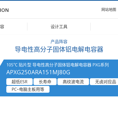
网站地图
ION
容
设计工具
产品阵容
导电性高分子固体铝电解电容器
105℃ 贴片型 导电性高分子固体铝电解电容器 PXG系列
APXG250ARA151MJ80G
超低ESR
长寿命
高纹波电流
无卤对应品
PC・电脑主板用等