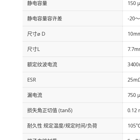
静电容量
150 
静电容量容许差
-20～
尺寸⌀ D
10m
尺寸L
7.7m
额定纹波电流
3400
ESR
25mΩ
漏电流
750 
损失角正切值 (tanδ)
0.12 
耐久性 规定温度/规定时间/负荷
105℃