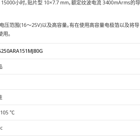
05℃ 15000小时，贴片型 10×7.7 mm，额定纹波电流 3400mArms
电压范围(16～25V)以及高容量。有在使用高容量电极箔以及将
使用。
250ARA151MJ80G
品
性
105 ℃
c