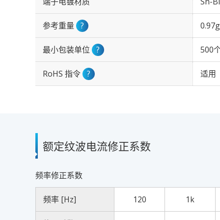
端子电镀材质
Sn-Bi
参考重量
?
0.97g
最小包装单位
?
500
RoHS 指令
?
适用
额定纹波电流修正系数
频率修正系数
频率 [Hz]
120
1k