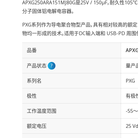
APXG250ARA151MJ80G是25V / 150µF，耐久性1
分子固体铝电解电容器。
PXG系列作为导电聚合物型产品，具有相对较高的额定
物均一形成的技术。适用于DC输入端和 USB-PD 周围
品番
APXG
产品状态
?
量产
系列名
PXG
极性
有极
工作温度范围
-55～
额定电压
25 Vd