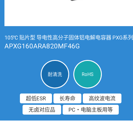
105℃ 贴片型 导电性高分子固体铝电解电容器 PXG系
APXG160ARA820MF46G
耐清洗
RoHS
超低ESR
长寿命
高纹波电流
无卤对应品
PC・电脑主板用等