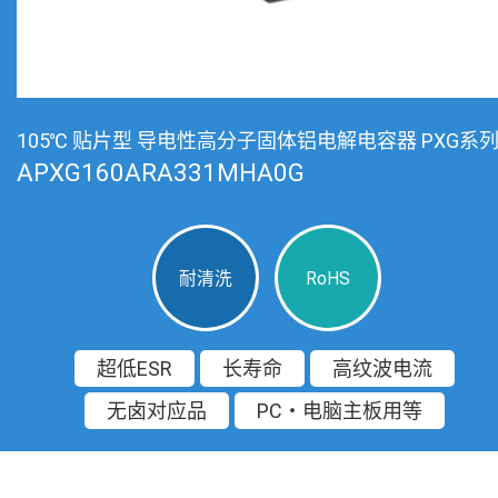
105℃ 贴片型 导电性高分子固体铝电解电容器 PXG系
APXG160ARA331MHA0G
耐清洗
RoHS
超低ESR
长寿命
高纹波电流
无卤对应品
PC・电脑主板用等