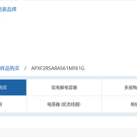
贴装品焊
。
/样品购买
APXF2R5ARA561MF61G
购买
铝电解电容器
多层
阻
电感器（扼流线圈）
相