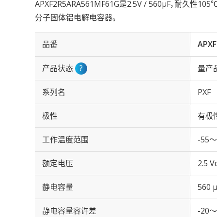
APXF2R5ARA561MF61G是2.5V / 560µF，耐久性
分子固体铝电解电容器。
品番
APXF
产品状态
?
量产
系列名
PXF
极性
有极
工作温度范围
-55～
额定电压
2.5 V
静电容量
560 
静电容量容许差
-20～