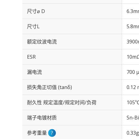
尺寸⌀ D
6.3m
尺寸L
5.8m
额定纹波电流
3900
ESR
10mΩ
漏电流
700 
损失角正切值 (tanδ)
0.12 
耐久性 规定温度/规定时间/负荷
105℃
端子电镀材质
Sn-Bi
参考重量
?
0.33g