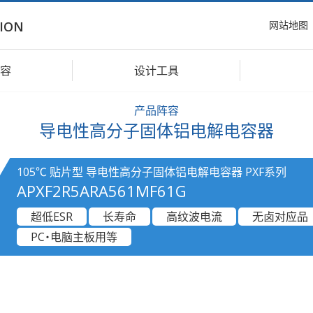
网站地图
ION
容
设计工具
产品阵容
导电性高分子固体铝电解电容器
105℃ 贴片型 导电性高分子固体铝电解电容器 PXF系列
APXF2R5ARA561MF61G
超低ESR
长寿命
高纹波电流
无卤对应品
PC・电脑主板用等