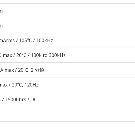
m
m
mArms / 105℃ / 100kHz
 max / 20℃ / 100k to 300kHz
μA max / 20℃, 2 分値
max / 20℃, 120Hz
 / 15000hrs / DC