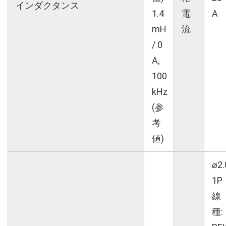
インダクタンス
1.4
電
A
mH
流
/ 0
A,
100
kHz
(参
考
値)
⌀2.
1P
線
種: