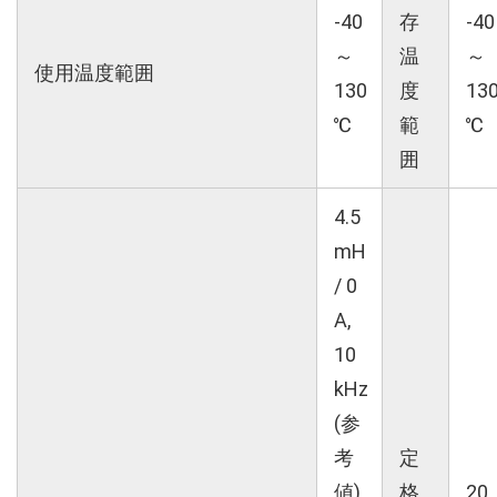
-40
存
-40
～
温
～
使用温度範囲
130
度
13
℃
範
℃
囲
4.5
mH
/ 0
A,
10
kHz
(参
考
定
値)
格
20