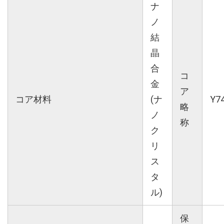
ナ
ノ
結
晶
合
コ
金
ア
コア材料
(ナ
Y7
略
ノ
称
ク
リ
ス
タ
ル)
保