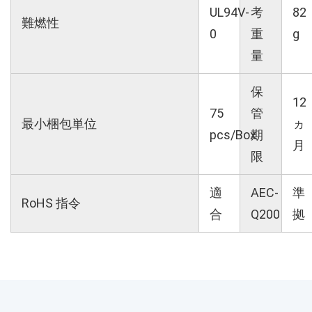
UL94V-
考
82
難燃性
0
重
g
量
保
12
75
管
最小梱包単位
ヵ
pcs/Box
期
月
限
適
AEC-
準
RoHS 指令
合
Q200
拠