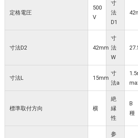
寸
500
定格電圧
法
42
V
D1
寸
寸法D2
42mm
法
27
W
寸
1.
寸法L
15mm
法a
ma
絶
B
標準取付方向
横
縁
種
性
参