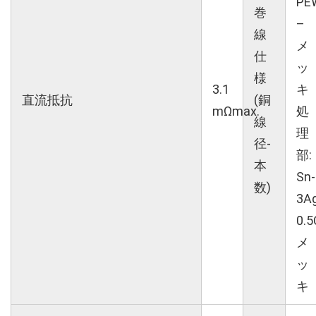
PE
巻
–
線
メ
仕
ッ
様
3.1
キ
直流抵抗
(銅
mΩmax.
処
線
理
径-
部:
本
Sn-
数)
3A
0.5
メ
ッ
キ