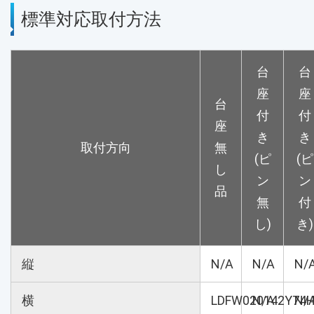
標準対応取付方法
台
台
座
座
台
付
付
座
き
き
取付方向
無
(ピ
(ピ
し
ン
ン
品
無
付
し)
き)
縦
N/A
N/A
N/
横
LDFW020142Y74
N/A
N/