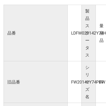
製
品
ス
量
品番
LDFW020142Y74
テ
産
ー
品
タ
ス
シ
リ
旧品番
FW20142Y74PBF
ー
FW
ズ
名