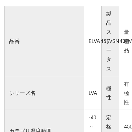
製
品
ス
量
品番
ELVA451VSN471
テ
産
ー
品
タ
ス
有
極
シリーズ名
LVA
極
性
性
-40
定
～
格
45
カテゴリ温度範囲