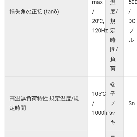
max
温
50
損失角の正接 (tanδ)
/
度/
/
20℃,
規
DC
120Hz
定
プ
時
ル
間/
負
荷
端
105℃
子
高温無負荷特性 規定温度/規
/
メ
Sn
定時間
1000hrs
ッ
キ