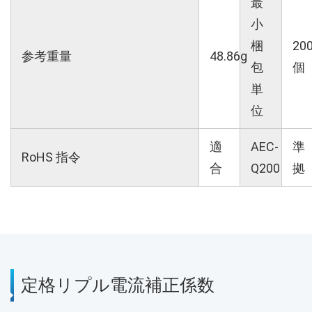
最
小
梱
20
参考重量
48.86g
包
個
単
位
適
AEC-
準
RoHS 指令
合
Q200
拠
定格リプル電流補正係数