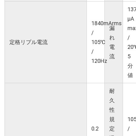
13
μA
1840mArms
漏
ma
/
れ
/
定格リプル電流
105℃
電
20
/
流
5
120Hz
分
値
耐
久
性
規
10
0.2
定
/