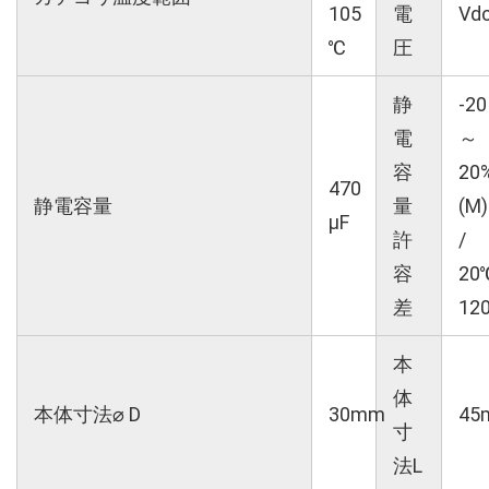
105
電
Vd
℃
圧
静
-20
電
～
容
20
470
静電容量
量
(M)
µF
許
/
容
20
差
12
本
体
本体寸法⌀ D
30mm
45
寸
法L