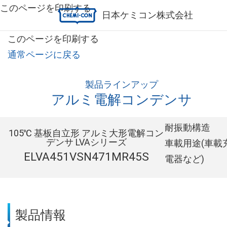
このページを印刷する
日本ケミコン株式会社
このページを印刷する
通常ページに戻る
製品ラインアップ
アルミ電解コンデンサ
耐振動構造
105℃ 基板自立形 アルミ大形電解コン
デンサ LVAシリーズ
車載用途(車載
ELVA451VSN471MR45S
電器など)
製品情報