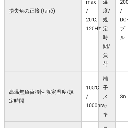
max
温
20
損失角の正接 (tanδ)
/
度/
/
20℃,
規
DC
120Hz
定
プ
時
ル
間/
負
荷
端
105℃
子
高温無負荷特性 規定温度/規
/
メ
Sn
定時間
1000hrs
ッ
キ