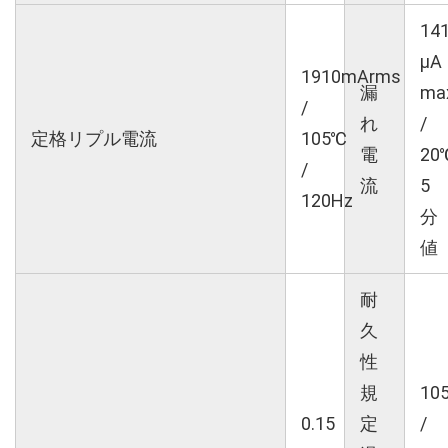
14
μA
1910mArms
漏
ma
/
れ
/
定格リプル電流
105℃
電
20
/
流
5
120Hz
分
値
耐
久
性
規
10
0.15
定
/