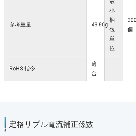
最
小
梱
20
参考重量
48.86g
包
個
単
位
適
RoHS 指令
合
定格リプル電流補正係数