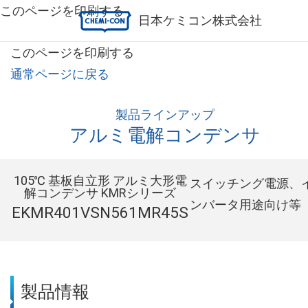
このページを印刷する
日本ケミコン株式会社
このページを印刷する
通常ページに戻る
製品ラインアップ
アルミ電解コンデンサ
105℃ 基板自立形 アルミ大形電
スイッチング電源、
解コンデンサ KMRシリーズ
ンバータ用途向け等
EKMR401VSN561MR45S
製品情報