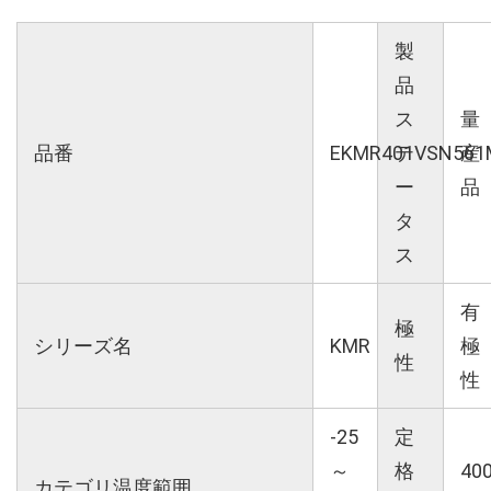
製
品
ス
量
品番
EKMR401VSN561
テ
産
ー
品
タ
ス
有
極
シリーズ名
KMR
極
性
性
-25
定
～
格
40
カテゴリ温度範囲