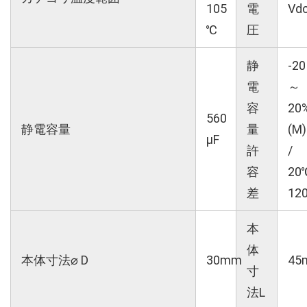
105
電
Vd
℃
圧
静
-20
電
～
容
20
560
静電容量
量
(M)
µF
許
/
容
20
差
12
本
体
本体寸法⌀ D
30mm
45
寸
法L