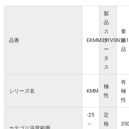
製
品
ス
量
品番
EKMM351VSN561
テ
産
ー
品
タ
ス
有
極
シリーズ名
KMM
極
性
性
-25
定
～
格
35
カテゴリ温度範囲