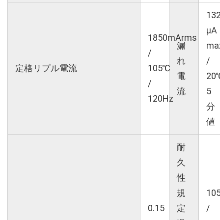
13
μA
1850mArms
漏
ma
/
れ
/
定格リプル電流
105℃
電
20
/
流
5
120Hz
分
値
耐
久
性
規
10
0.15
定
/