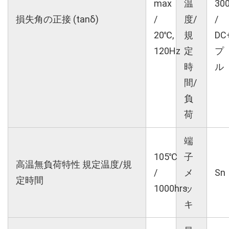
max
温
30
損失角の正接 (tanδ)
/
度/
/
20℃,
規
DC
120Hz
定
プ
時
ル
間/
負
荷
端
105℃
子
高温無負荷特性 規定温度/規
/
メ
Sn
定時間
1000hrs
ッ
キ