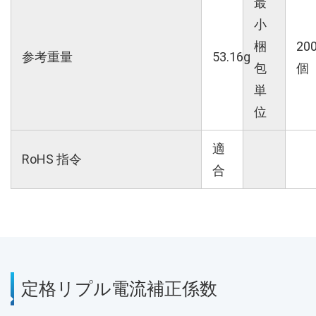
最
小
梱
20
参考重量
53.16g
包
個
単
位
適
RoHS 指令
合
定格リプル電流補正係数