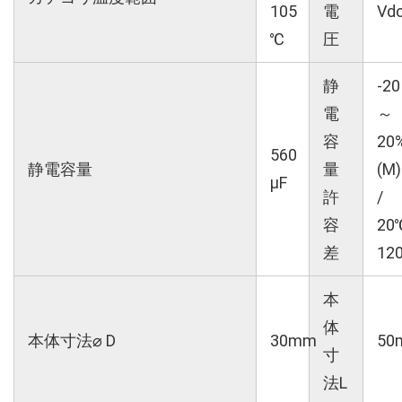
105
電
Vd
℃
圧
静
-20
電
～
容
20
560
静電容量
量
(M)
µF
許
/
容
20
差
12
本
体
本体寸法⌀ D
30mm
50
寸
法L