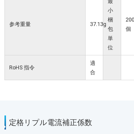
最
小
梱
20
参考重量
37.13g
包
個
単
位
適
RoHS 指令
合
定格リプル電流補正係数