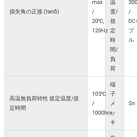
max
温
30
損失角の正接 (tanδ)
/
度/
/
20℃,
規
DC
120Hz
定
プ
時
ル
間/
負
荷
端
105℃
子
高温無負荷特性 規定温度/規
/
メ
Sn
定時間
1000hrs
ッ
キ