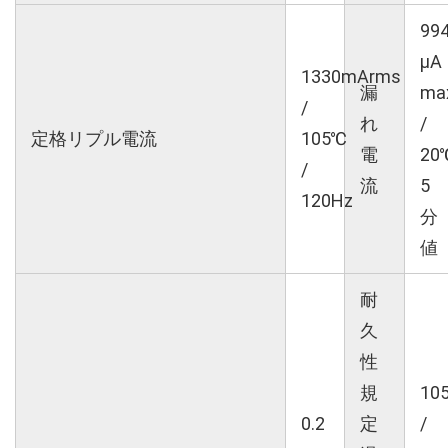
99
μA
1330mArms
漏
ma
/
れ
/
定格リプル電流
105℃
電
20
/
流
5
120Hz
分
値
耐
久
性
規
10
0.2
定
/