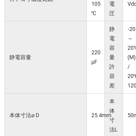
105
電
Vd
℃
圧
静
-20
電
～
容
20
220
静電容量
量
(M)
µF
許
/
容
20
差
12
本
体
本体寸法⌀ D
25.4mm
50
寸
法L