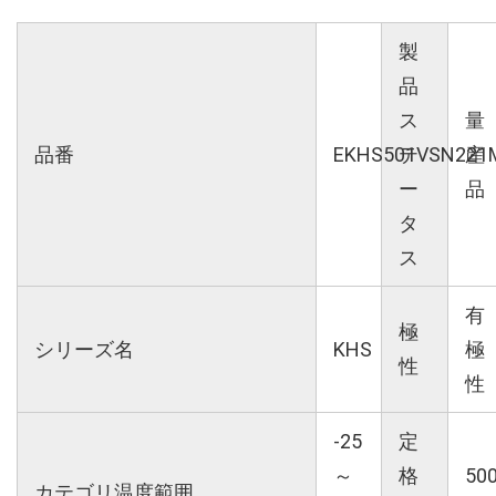
製
品
ス
量
品番
EKHS501VSN221
テ
産
ー
品
タ
ス
有
極
シリーズ名
KHS
極
性
性
-25
定
～
格
50
カテゴリ温度範囲