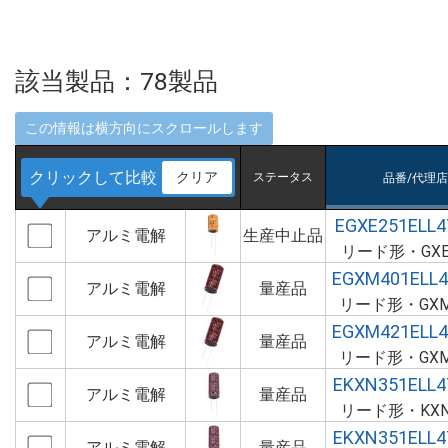
該当製品：
78
製品
クリックして比較
クリア
ステータス
品番/代理
EGXE251ELL
アルミ電解
生産中止品
リード形・GX
EGXM401ELL
アルミ電解
量産品
リード形・GX
EGXM421ELL
アルミ電解
量産品
リード形・GX
EKXN351ELL
アルミ電解
量産品
リード形・KX
EKXN351ELL
アルミ電解
量産品