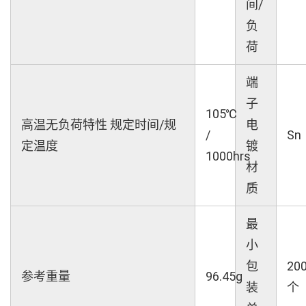
间/
负
荷
端
子
105℃
高温无负荷特性 规定时间/规
电
/
Sn
定温度
镀
1000hrs
材
质
最
小
包
20
参考重量
96.45g
装
个