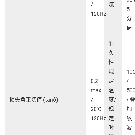
/
流
5
120Hz
分
値
耐
久
性
规
10
0.2
定
/
max
温
50
损失角正切值 (tanδ)
/
度/
/ 
20℃,
规
加
120Hz
定
纹
时
波