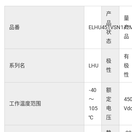
产
量
品
品番
ELHU451VSN142
产
状
品
态
有
极
系列名
LHU
极
性
性
-40
额
～
定
45
工作温度范围
105
电
Vd
℃
压