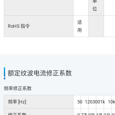
单
位
适
RoHS 指令
用
额定纹波电流修正系数
频率修正系数
频率 [Hz]
50
120
300
1k
10