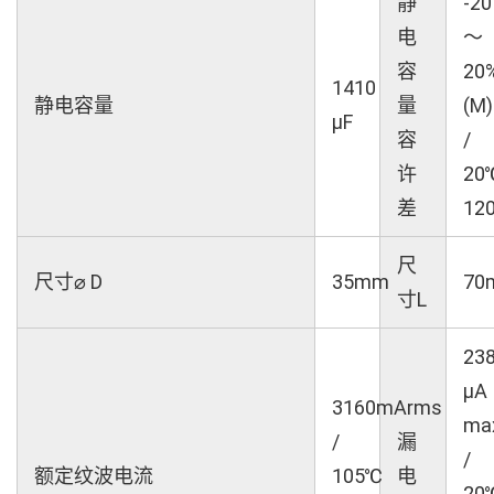
静
-20
电
～
容
20
1410
静电容量
量
(M)
µF
容
/
许
20
差
12
尺
尺寸⌀ D
35mm
70
寸L
23
μA
3160mArms
ma
/
漏
/
额定纹波电流
105℃
电
20